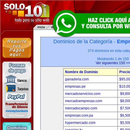
Dominios de la Categoría -
Empr
374 dominios en esta categ
Mostrando 1 de 150
Ver siguientes 150 >>
Nombre de Dominio
Precio
ganaderia.com
$95,0
empresas.pe
$10,0
mercadoservicios.com
$9,80
mercadoempresas.com
$8,00
mercadocampo.com
$7,50
empresas.com.pa
$6,50
hypermercado.com
$5,50