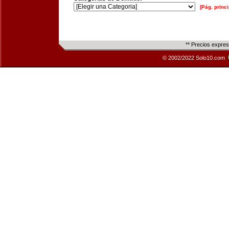
[Pág. princi
** Precios expre
© 2002/2022 Solo10.com