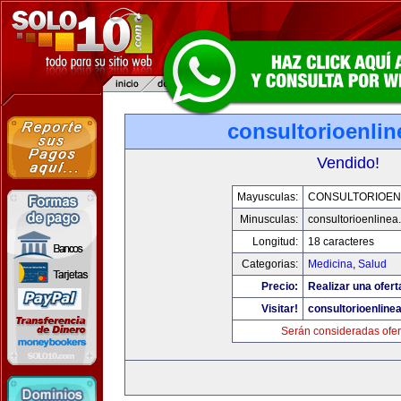
consultorioenli
Vendido!
Mayusculas:
CONSULTORIOEN
Minusculas:
consultorioenlinea
Longitud:
18 caracteres
Categorias:
Medicina
,
Salud
Precio:
Realizar una ofert
Visitar!
consultorioenline
Serán consideradas ofer