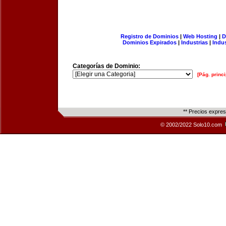
Registro de Dominios
|
Web Hosting
|
D
Dominios Expirados
|
Industrias
|
Indu
Categorías de Dominio:
[Pág. princi
** Precios expre
© 2002/2022 Solo10.com