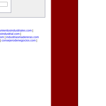
tamientosindustriales.com
|
loindustrial.com
|
com
|
industriasmadereras.com
|
consejerodenegocios.com
|