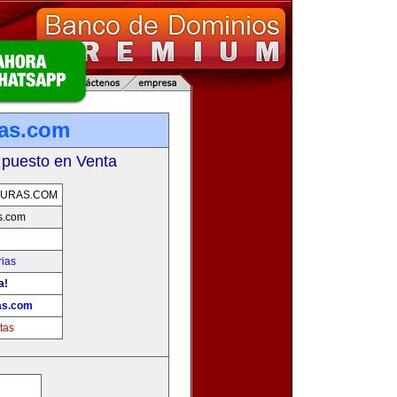
as.com
 puesto en Venta
URAS.COM
s.com
rias
a!
as.com
tas