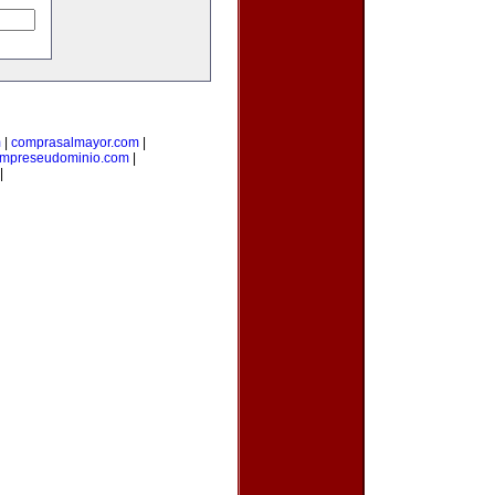
m
|
comprasalmayor.com
|
mpreseudominio.com
|
|