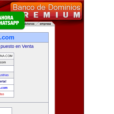
a.com
 puesto en Venta
INA.COM
.com
strias
erta!
a.com
tas