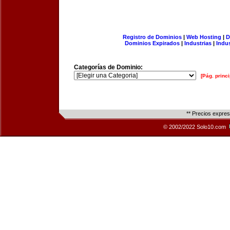
Registro de Dominios
|
Web Hosting
|
D
Dominios Expirados
|
Industrias
|
Indu
Categorías de Dominio:
[Pág. princi
** Precios expre
© 2002/2022 Solo10.com