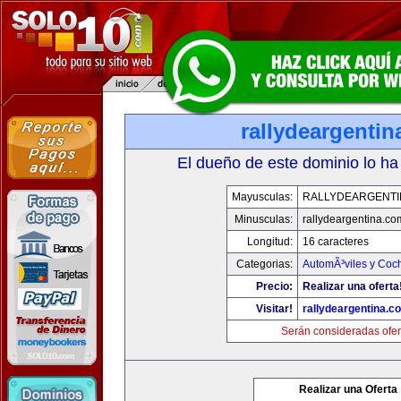
rallydeargenti
El dueño de este dominio lo ha
Mayusculas:
RALLYDEARGENTI
Minusculas:
rallydeargentina.co
Longitud:
16 caracteres
Categorias:
AutomÃ³viles y Coc
Precio:
Realizar una oferta
Visitar!
rallydeargentina.c
Serán consideradas ofer
Realizar una Oferta