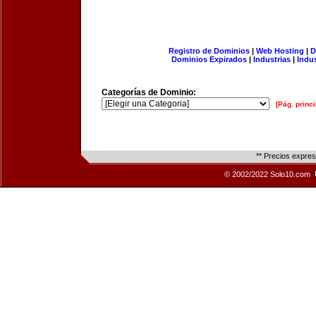
Registro de Dominios
|
Web Hosting
|
D
Dominios Expirados
|
Industrias
|
Indu
Categorías de Dominio:
[Pág. princi
** Precios expre
© 2002/2022 Solo10.com