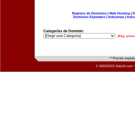
Registro de Dominios
|
Web Hosting
|
D
Dominios Expirados
|
Industrias
|
Indu
Categorías de Dominio:
[Pág. princi
** Precios expre
© 2002/2022 Solo10.com