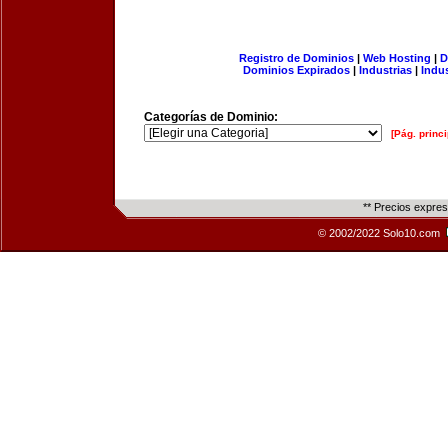
Registro de Dominios
|
Web Hosting
|
D
Dominios Expirados
|
Industrias
|
Indu
Categorías de Dominio:
[Pág. princi
** Precios expre
© 2002/2022 Solo10.com