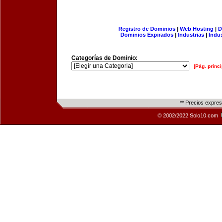
Registro de Dominios
|
Web Hosting
|
D
Dominios Expirados
|
Industrias
|
Indu
Categorías de Dominio:
[Pág. princi
** Precios expre
© 2002/2022 Solo10.com