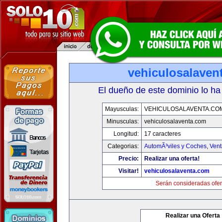
vehiculosalaven
El dueño de este dominio lo ha
Mayusculas:
VEHICULOSALAVENTA.CO
Minusculas:
vehiculosalaventa.com
Longitud:
17 caracteres
Categorias:
AutomÃ³viles y Coches
,
Vent
Precio:
Realizar una oferta!
Visitar!
vehiculosalaventa.com
Serán consideradas ofer
Realizar una Oferta