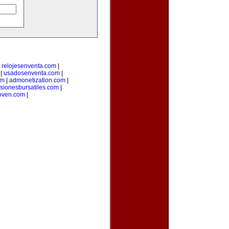
|
relojesenventa.com
|
|
usadosenventa.com
|
om
|
admonetization.com
|
rsionesbursatiles.com
|
oven.com
|