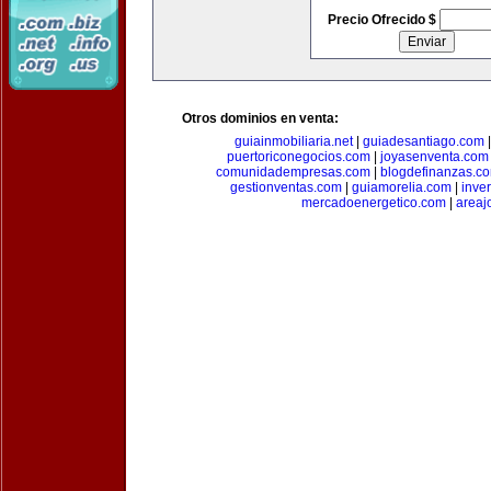
Precio Ofrecido $
Otros dominios en venta:
guiainmobiliaria.net
|
guiadesantiago.com
puertoriconegocios.com
|
joyasenventa.com
comunidadempresas.com
|
blogdefinanzas.c
gestionventas.com
|
guiamorelia.com
|
inve
mercadoenergetico.com
|
areaj