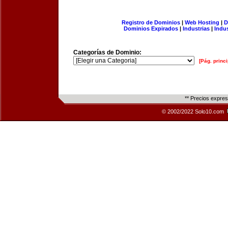
Registro de Dominios
|
Web Hosting
|
D
Dominios Expirados
|
Industrias
|
Indu
Categorías de Dominio:
[Pág. princi
** Precios expre
© 2002/2022 Solo10.com