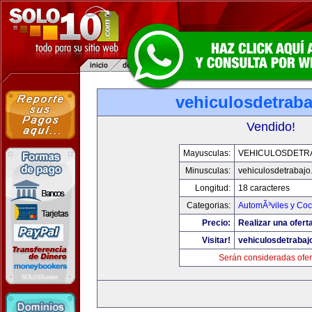
vehiculosdetrab
Vendido!
Mayusculas:
VEHICULOSDETR
Minusculas:
vehiculosdetrabaj
Longitud:
18 caracteres
Categorias:
AutomÃ³viles y Co
Precio:
Realizar una ofert
Visitar!
vehiculosdetrabaj
Serán consideradas ofer