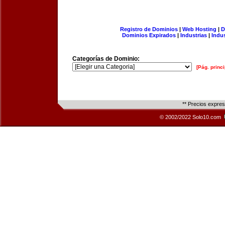
Registro de Dominios
|
Web Hosting
|
D
Dominios Expirados
|
Industrias
|
Indu
Categorías de Dominio:
[Pág. princi
** Precios expre
© 2002/2022 Solo10.com