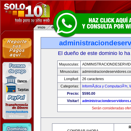
administraciondeser
El dueño de este dominio lo ha
Mayusculas:
ADMINISTRACIONDESERVI
Minusculas:
administraciondeservidores.c
Longitud:
26 caracteres
Categorias:
InformÃ¡tica y ComputaciÃ³n
,
Precio:
$590.00
Visitar!
administraciondeservidores
Serán consideradas ofer
R