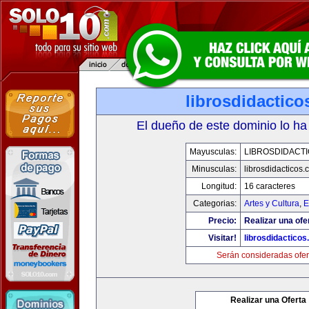
librosdidactic
El dueño de este dominio lo ha
Mayusculas:
LIBROSDIDACT
Minusculas:
librosdidacticos
Longitud:
16 caracteres
Categorias:
Artes y Cultura
,
E
Precio:
Realizar una ofe
Visitar!
librosdidactico
Serán consideradas ofer
Realizar una Oferta