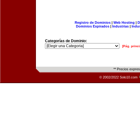
Registro de Dominios
|
Web Hosting
|
D
Dominios Expirados
|
Industrias
|
Indu
Categorías de Dominio:
[Pág. princi
** Precios expre
© 2002/2022 Solo10.com