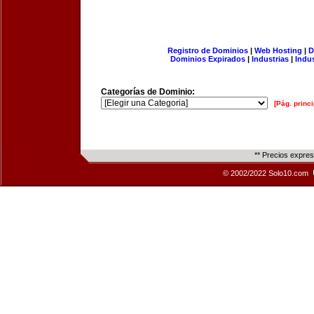
Registro de Dominios
|
Web Hosting
|
D
Dominios Expirados
|
Industrias
|
Indu
Categorías de Dominio:
[Pág. princi
** Precios expre
© 2002/2022 Solo10.com