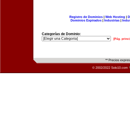
Registro de Dominios
|
Web Hosting
|
D
Dominios Expirados
|
Industrias
|
Indu
Categorías de Dominio:
[Pág. princi
** Precios expre
© 2002/2022 Solo10.com