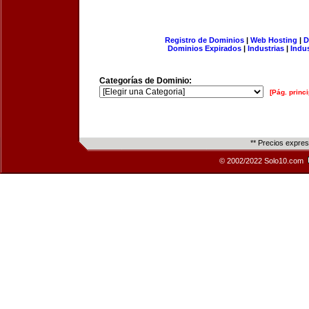
Registro de Dominios
|
Web Hosting
|
D
Dominios Expirados
|
Industrias
|
Indu
Categorías de Dominio:
[Pág. princi
** Precios expre
© 2002/2022 Solo10.com