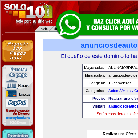
anunciosdeaut
El dueño de este dominio lo ha
Mayusculas:
ANUNCIOSDEA
Minusculas:
anunciosdeautos
Longitud:
15 caracteres
Categorias:
AutomÃ³viles y C
Precio:
Realizar una ofer
Visitar!
anunciosdeauto
Serán consideradas ofer
Realizar una Oferta