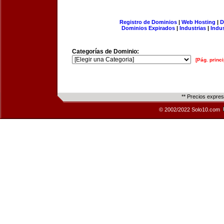
Registro de Dominios
|
Web Hosting
|
D
Dominios Expirados
|
Industrias
|
Indu
Categorías de Dominio:
[Pág. princi
** Precios expre
© 2002/2022 Solo10.com