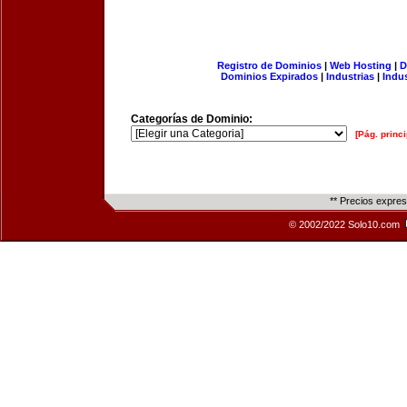
Registro de Dominios
|
Web Hosting
|
D
Dominios Expirados
|
Industrias
|
Indu
Categorías de Dominio:
[Pág. princi
** Precios expre
© 2002/2022 Solo10.com