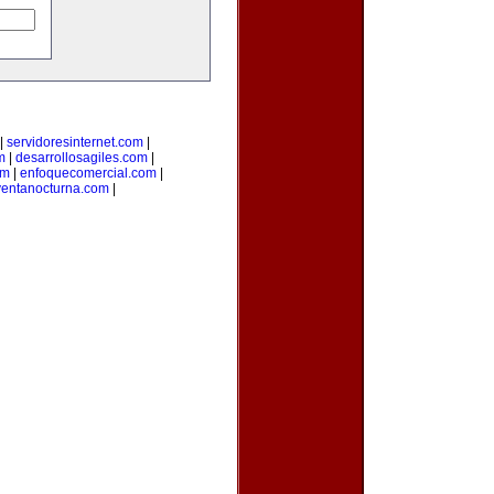
|
servidoresinternet.com
|
m
|
desarrollosagiles.com
|
om
|
enfoquecomercial.com
|
ventanocturna.com
|