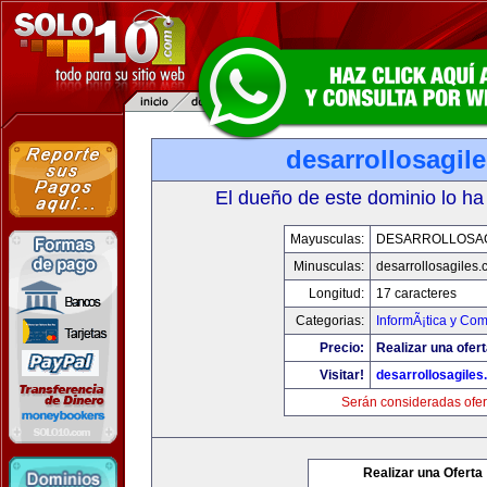
desarrollosagil
El dueño de este dominio lo ha
Mayusculas:
DESARROLLOSA
Minusculas:
desarrollosagiles
Longitud:
17 caracteres
Categorias:
InformÃ¡tica y Co
Precio:
Realizar una ofert
Visitar!
desarrollosagile
Serán consideradas ofer
Realizar una Oferta