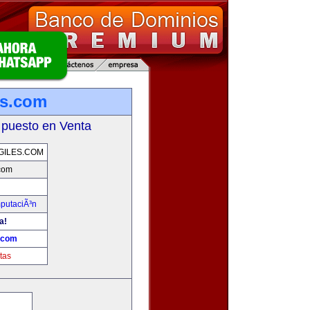
es.com
 puesto en Venta
GILES.COM
.com
mputaciÃ³n
a!
s.com
tas