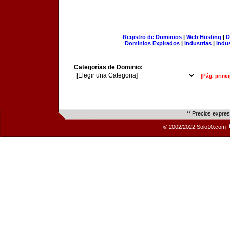
Registro de Dominios
|
Web Hosting
|
D
Dominios Expirados
|
Industrias
|
Indu
Categorías de Dominio:
[Pág. princi
** Precios expre
© 2002/2022 Solo10.com