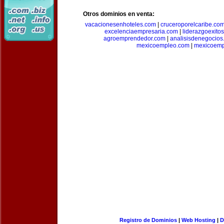
Otros dominios en venta:
vacacionesenhoteles.com
|
cruceroporelcaribe.co
excelenciaempresaria.com
|
liderazgoexito
agroemprendedor.com
|
analisisdenegocios
mexicoempleo.com
|
mexicoemp
Registro de Dominios
|
Web Hosting
|
D