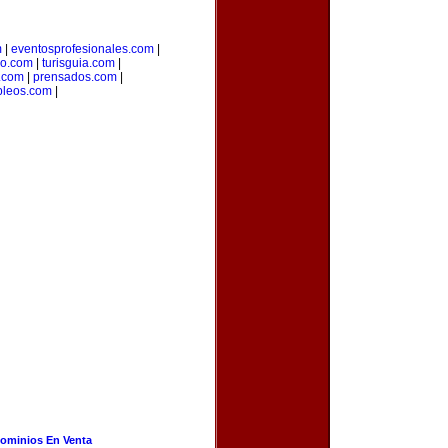
m
|
eventosprofesionales.com
|
so.com
|
turisguia.com
|
.com
|
prensados.com
|
leos.com
|
ominios En Venta