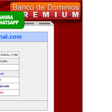
nal.com
CIONAL.COM
l.com
dad
!
al.com
tas