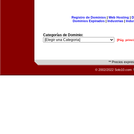
Registro de Dominios
|
Web Hosting
|
D
Dominios Expirados
|
Industrias
|
Indu
Categorías de Dominio:
[Pág. princi
** Precios expre
© 2002/2022 Solo10.com