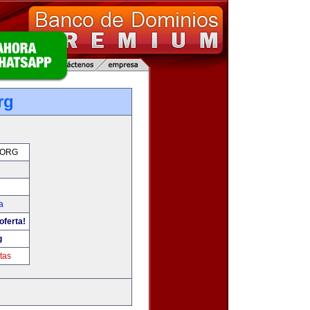
rg
.ORG
a
oferta!
g
tas