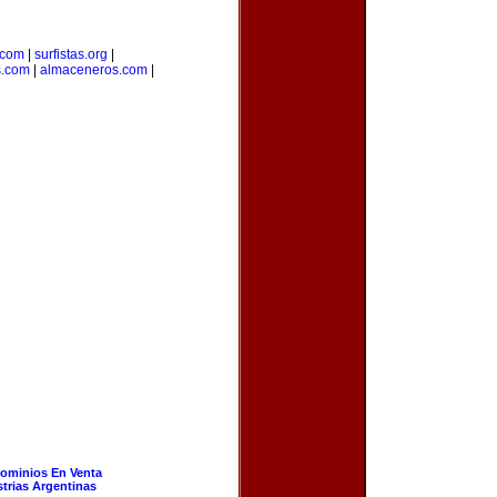
.com
|
surfistas.org
|
s.com
|
almaceneros.com
|
ominios En Venta
strias Argentinas