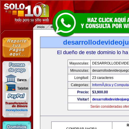
desarrollodevideoj
El dueño de este dominio lo ha
Mayusculas:
DESARROLLODEVID
Minusculas:
desarrollodevideojueg
Longitud:
23 caracteres
Categorias:
InformÃ¡tica y Computa
Precio:
$3,900.00
Visitar!
desarrollodevideojue
Serán consideradas ofer
R