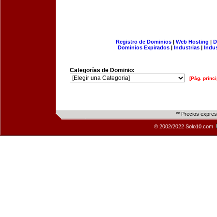
Registro de Dominios
|
Web Hosting
|
D
Dominios Expirados
|
Industrias
|
Indu
Categorías de Dominio:
[Pág. princi
** Precios expre
© 2002/2022 Solo10.com