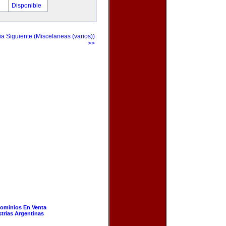
!
Disponible
a Siguiente (Miscelaneas (varios))
>>
ominios En Venta
strias Argentinas